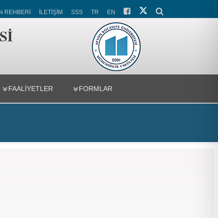
N REHBERİ
İLETİŞİM
SSS
TR
EN
Sİ
FAALİYETLER
FORMLAR