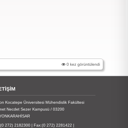
0 kez görüntülendi
ETİŞİM
on Kocatepe Üniversitesi Mühendislik Fakültesi
et Necdet Sezer Kampusü / 03200
YONKARAHİSAR
:(0 272) 2182300 | Fax:(0 272) 2281422 |