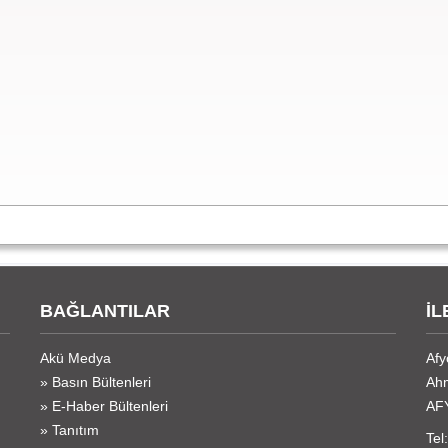
BAĞLANTILAR
İL
Akü Medya
Afy
» Basın Bültenleri
Ahm
» E-Haber Bültenleri
AF
» Tanıtım
Tel