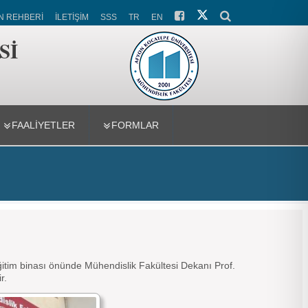
N REHBERİ
İLETİŞİM
SSS
TR
EN
Sİ
FAALİYETLER
FORMLAR
ğitim binası önünde Mühendislik Fakültesi Dekanı Prof.
r.