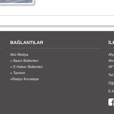
BAĞLANTILAR
İL
Akü Medya
Afy
» Basın Bültenleri
Ahm
» E-Haber Bültenleri
AF
» Tanıtım
Tel
»Radyo Kocatepe
Öğr
E-M