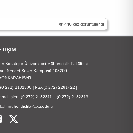
446 kez görüntülendi
ETİŞİM
on Kocatepe Üniversitesi Mühendislik Fakültesi
et Necdet Sezer Kampusü / 03200
YONKARAHİSAR
:(0 272) 2182300 | Fax:(0 272) 2281422 |
enci İşleri: (0 272) 2182311 – (0 272) 2182313
ail: muhendislik@aku.edu.tr