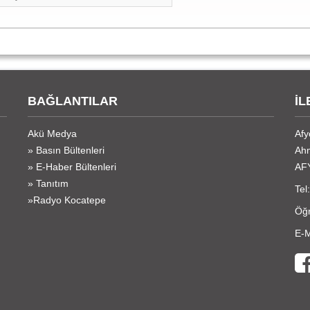
BAĞLANTILAR
İL
Akü Medya
Afy
» Basın Bültenleri
Ahm
» E-Haber Bültenleri
AF
» Tanıtım
Tel
»Radyo Kocatepe
Öğr
E-M