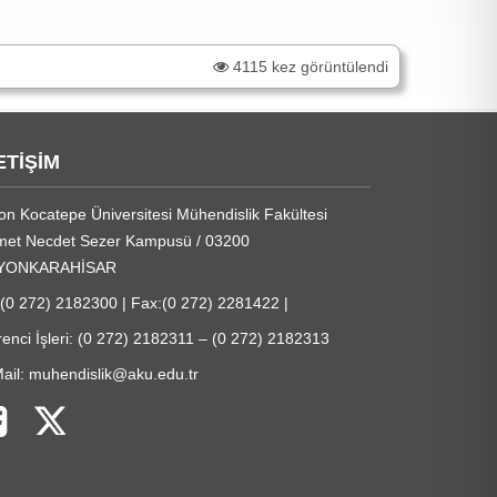
4115 kez görüntülendi
ETİŞİM
on Kocatepe Üniversitesi Mühendislik Fakültesi
et Necdet Sezer Kampusü / 03200
YONKARAHİSAR
:(0 272) 2182300 | Fax:(0 272) 2281422 |
enci İşleri: (0 272) 2182311 – (0 272) 2182313
ail: muhendislik@aku.edu.tr