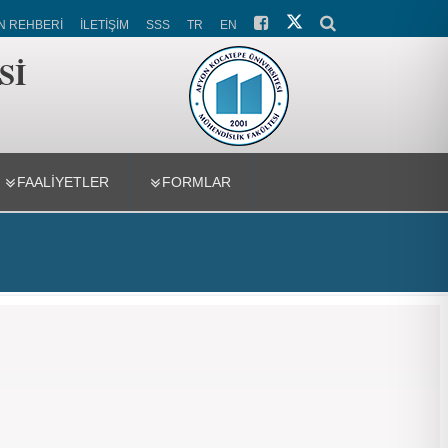
N REHBERİ
İLETİŞİM
SSS
TR
EN
Sİ
FAALİYETLER
FORMLAR