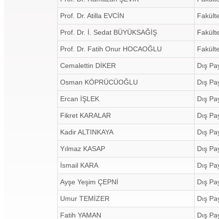
Prof. Dr. Atilla EVCİN
Fakülte
Prof. Dr. İ. Sedat BÜYÜKSAĞİŞ
Fakülte
Prof. Dr. Fatih Onur HOCAOĞLU
Fakülte
Cemalettin DİKER
Dış Pa
Osman KÖPRÜCÜOĞLU
Dış Pa
Ercan İŞLEK
Dış Pa
Fikret KARALAR
Dış Pa
Kadir ALTINKAYA
Dış Pa
Yılmaz KASAP
Dış Pa
İsmail KARA
Dış Pa
Ayşe Yeşim ÇEPNİ
Dış Pa
Umur TEMİZER
Dış Pa
Fatih YAMAN
Dış Pa