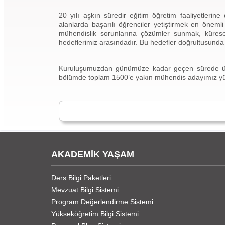
20 yılı aşkın süredir eğitim öğretim faaliyetlerin
alanlarda başarılı öğrenciler yetiştirmek en önemli
mühendislik sorunlarına çözümler sunmak, küresel 
hedeflerimiz arasındadır. Bu hedefler doğrultusunda 
Kuruluşumuzdan günümüze kadar geçen sürede ülke
bölümde toplam 1500’e yakın mühendis adayımız y
AKADEMİK YAŞAM
Ders Bilgi Paketleri
Mevzuat Bilgi Sistemi
Program Değerlendirme Sistemi
Yükseköğretim Bilgi Sistemi