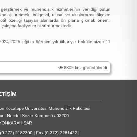
geliştirmek ve mühendislik hizmetlerinin verildiği bütün
knoloji üretmek, bölgesel, ulusal ve uluslararası ölçekte
otif özelliği taşıyan alanlarda ön plana çıkmak önemli
çalışma faaliyetlerini sürdürmektedir.
-2025 eğitim öğretim yılı itibariyle Fakültemizde 11
8809 kez görüntülendi
ETİŞİM
on Kocatepe Üniversitesi Mühendislik Fakültesi
et Necdet Sezer Kampusü / 03200
YONKARAHİSAR
:(0 272) 2182300 | Fax:(0 272) 2281422 |