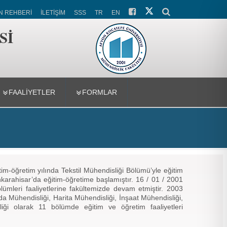
N REHBERİ
İLETİŞİM
SSS
TR
EN
Sİ
FAALİYETLER
FORMLAR
m-öğretim yılında Tekstil Mühendisliği Bölümü’yle eğitim
nkarahisar’da eğitim-öğretime başlamıştır. 16 / 01 / 2001
ölümleri faaliyetlerine fakültemizde devam etmiştir. 2003
da Mühendisliği, Harita Mühendisliği, İnşaat Mühendisliği,
iği olarak 11 bölümde eğitim ve öğretim faaliyetleri