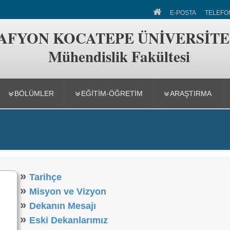
 Fakültesi
E-POSTA
TELEFO
AFYON KOCATEPE ÜNİVERSİTE
Mühendislik Fakültesi
BÖLÜMLER
EĞİTİM-ÖĞRETİM
ARAŞTIRMA
»
Tarihçe
»
Misyon ve Vizyon
»
Dekanın Mesajı
»
Eski Dekanlarımız