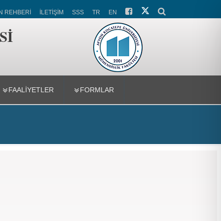
N REHBERİ
İLETİŞİM
SSS
TR
EN
Sİ
FAALİYETLER
FORMLAR