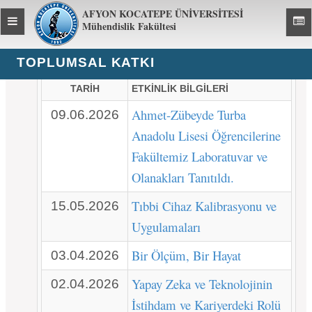
AFYON KOCATEPE ÜNİVERSİTESİ
Toggle
Toggl
Mühendislik Fakültesi
global
global
navigation
navig
TOPLUMSAL KATKI
TARİH
ETKİNLİK BİLGİLERİ
Ahmet-Zübeyde Turba
09.06.2026
Anadolu Lisesi Öğrencilerine
Fakültemiz Laboratuvar ve
Olanakları Tanıtıldı.
Tıbbi Cihaz Kalibrasyonu ve
15.05.2026
Uygulamaları
Bir Ölçüm, Bir Hayat
03.04.2026
Yapay Zeka ve Teknolojinin
02.04.2026
İstihdam ve Kariyerdeki Rolü