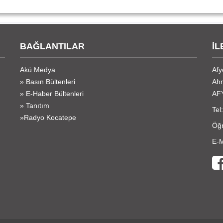
BAĞLANTILAR
İL
Akü Medya
Afy
» Basın Bültenleri
Ahm
» E-Haber Bültenleri
AF
» Tanıtım
Tel
»Radyo Kocatepe
Öğr
E-M