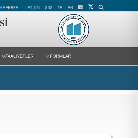
N REHBERİ
İLETİŞİM
SSS
TR
EN
Sİ
FAALİYETLER
FORMLAR