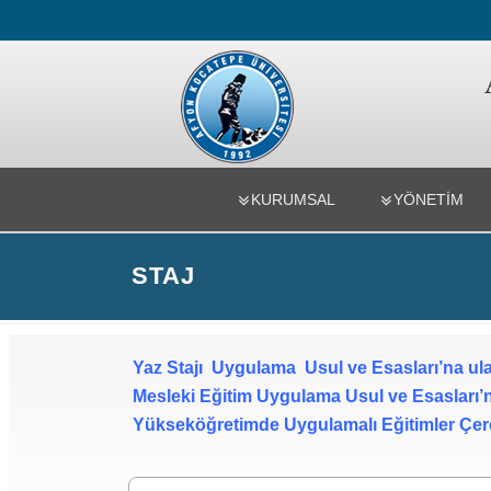
Mühendislik
KURUMSAL
YÖNETİM
STAJ
Yaz Stajı Uygulama Usul ve Esasları’na ul
Mesleki Eğitim Uygulama Usul ve Esasları’
Yükseköğretimde Uygulamalı Eğitimler Çerç