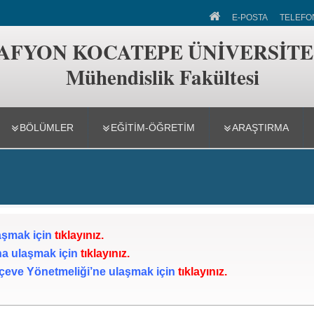
 Fakültesi
E-POSTA
TELEFO
AFYON KOCATEPE ÜNİVERSİTE
Mühendislik Fakültesi
BÖLÜMLER
EĞİTİM-ÖĞRETİM
ARAŞTIRMA
aşmak için
tıklayınız.
na ulaşmak için
tıklayınız.
eve Yönetmeliği’ne ulaşmak için
tıklayınız.