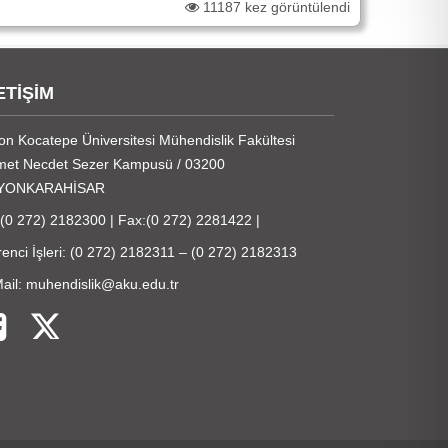
11187 kez görüntülendi
ETİŞİM
on Kocatepe Üniversitesi Mühendislik Fakültesi
et Necdet Sezer Kampusü / 03200
YONKARAHİSAR
:(0 272) 2182300 | Fax:(0 272) 2281422 |
enci İşleri: (0 272) 2182311 – (0 272) 2182313
ail: muhendislik@aku.edu.tr