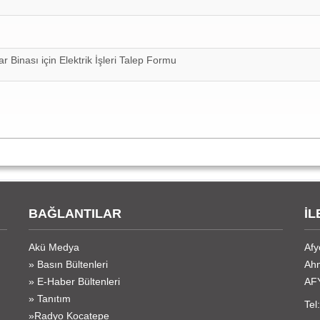
 Binası için Elektrik İşleri Talep Formu
BAĞLANTILAR
İL
Akü Medya
Afy
» Basın Bültenleri
Ahm
» E-Haber Bültenleri
AF
» Tanıtım
Tel
»Radyo Kocatepe