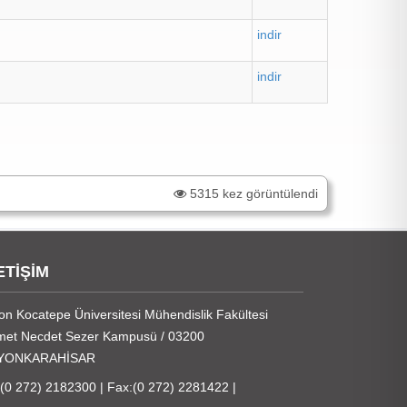
indir
indir
5315 kez görüntülendi
ETİŞİM
on Kocatepe Üniversitesi Mühendislik Fakültesi
et Necdet Sezer Kampusü / 03200
YONKARAHİSAR
:(0 272) 2182300 | Fax:(0 272) 2281422 |