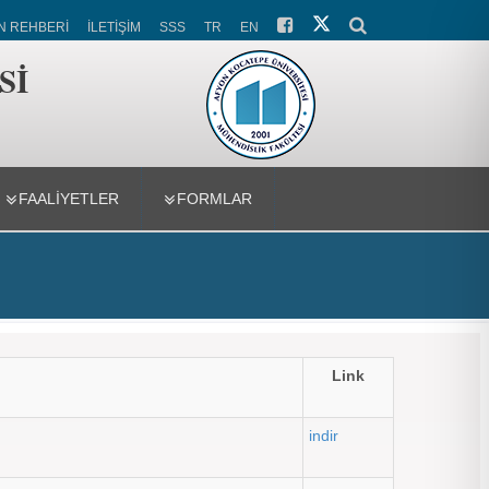
N REHBERİ
İLETİŞİM
SSS
TR
EN
Sİ
FAALİYETLER
FORMLAR
Link
indir