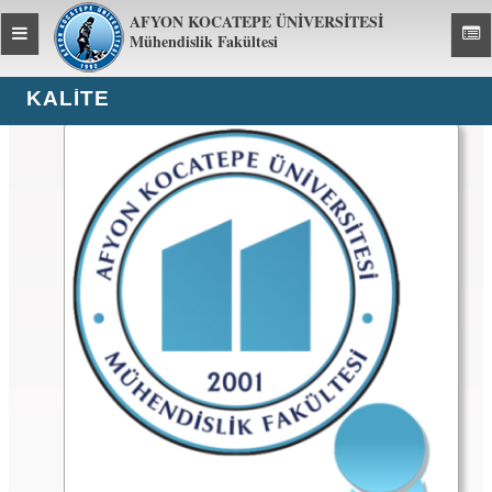
AFYON KOCATEPE ÜNİVERSİTESİ
Toggle
Toggl
Mühendislik Fakültesi
global
global
navigation
navig
KALITE