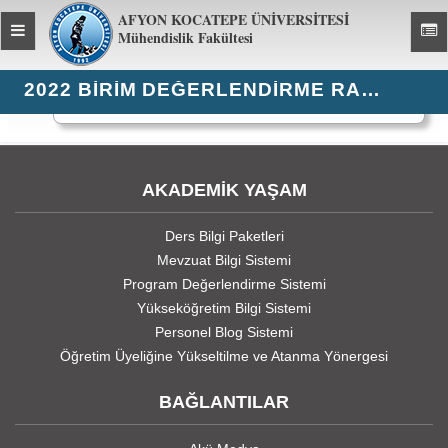
AFYON KOCATEPE ÜNİVERSİTESİ
Toggle
Toggl
Mühendislik Fakültesi
global
global
navigation
navig
2022 BIRIM DEĞERLENDIRME RAPORU
518 kez görüntülendi
AKADEMİK YAŞAM
Ders Bilgi Paketleri
Mevzuat Bilgi Sistemi
Program Değerlendirme Sistemi
Yükseköğretim Bilgi Sistemi
Personel Blog Sistemi
Öğretim Üyeliğine Yükseltilme ve Atanma Yönergesi
BAĞLANTILAR